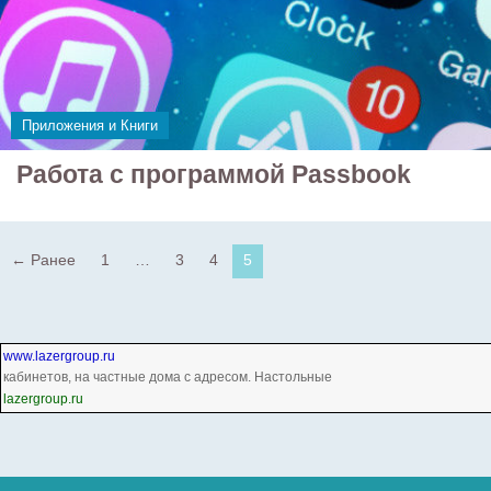
Приложения и Книги
Работа с программой Passbook
← Ранее
1
…
3
4
5
www.lazergroup.ru
кабинетов, на частные дома с адресом. Настольные
lazergroup.ru