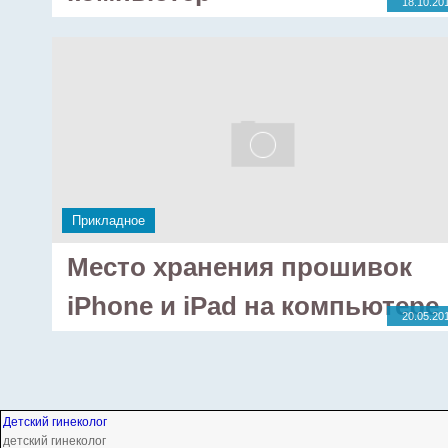
18.10.20
Прикладное
Место хранения прошивок
iPhone и iPad на компьютере
20.05.20
Детский гинеколог
детский гинеколог