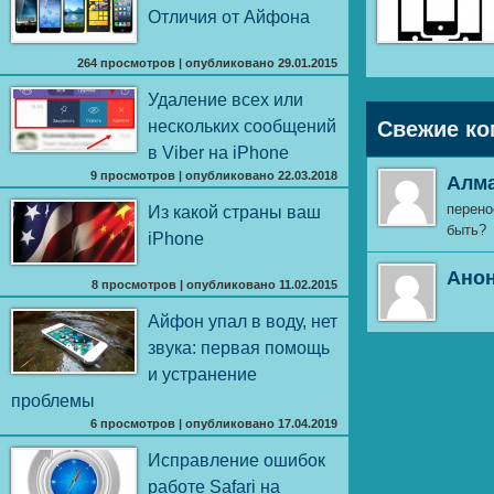
Отличия от Айфона
264 просмотров
|
опубликовано 29.01.2015
Удаление всех или
нескольких сообщений
Свежие ко
в Viber на iPhone
9 просмотров
|
опубликовано 22.03.2018
Алм
перено
Из какой страны ваш
быть?
iPhone
Ано
8 просмотров
|
опубликовано 11.02.2015
Айфон упал в воду, нет
звука: первая помощь
и устранение
проблемы
6 просмотров
|
опубликовано 17.04.2019
Исправление ошибок
работе Safari на