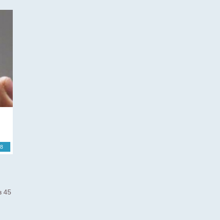
18
з 45