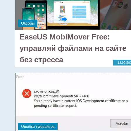
Обзоры
EaseUS MobiMover Free:
управляй файлами на сайте
без стресса
13.09.20
Ошибки i-девайсов