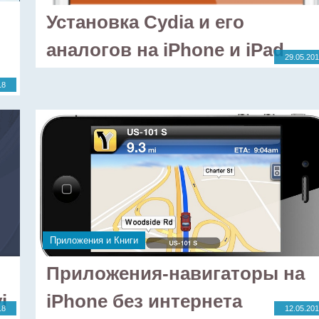
Установка Cydia и его
аналогов на iPhone и iPad
29.05.20
18
Приложения и Книги
Приложения-навигаторы на
i
iPhone без интернета
18
12.05.20