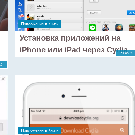
Приложения и Книги
Установка приложений на
iPhone или iPad через Cydia
31.05.20
18
Приложения и Книги