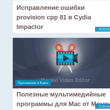
Исправление ошибки
provision cpp 81 в Cydia
Impactor
29.05.20
Приложения и Книги
Полезные мультимедийные
программы для Mac от Movav
17.05.20