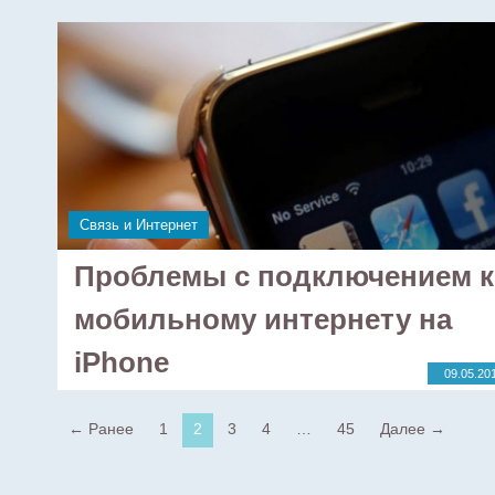
Связь и Интернет
Проблемы с подключением к
мобильному интернету на
iPhone
09.05.20
← Ранее
1
2
3
4
…
45
Далее →