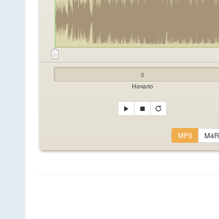
Начало
MP3
M4R